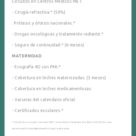
Circuitos en Centros Médicos MET.
- Cirugía refractiva.* (50%)
. Prótesis y órtesis nacionales.*
- Drogas oncológicas y tratamiento radiante.*
- Seguro de continuidad.* (6 meses)
MATERNIDAD
- Ecografía 4D con PMI.*
- Cobertura en leches maternizadas. (3 meses)
- Cobertura en leches medicamentosas.
- Vacunas del calendario oficial.
- Certificados escolares.*
**(Cobertura según normas MET, consultala llamando al 0800-345-0638 o por
atencionalcliente@metmedicinaprivada.com).