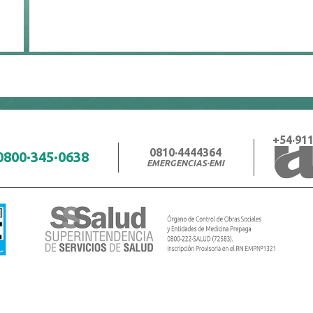
+54·911
0810·4444364
0800·345·0638
EMERGENCIAS·EMI