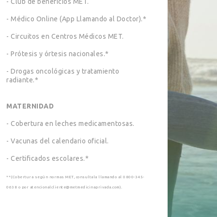
- Club de beneficios MET.
- Médico Online (App Llamando al Doctor).*
- Circuitos en Centros Médicos MET.
- Prótesis y órtesis nacionales.*
- Drogas oncológicas y tratamiento
radiante.*
MATERNIDAD
- Cobertura en leches medicamentosas.
- Vacunas del calendario oficial.
- Certificados escolares.*
**(Cobertura según normas MET, consultala llamando al 0800-345-
0638 o por atencionalcliente@metmedicinaprivada.com).