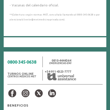
- Vacunas del calendario oficial.
**(Cobertura según normas MET, consultala llamando al 0800-345-0638 o por
atencionalcliente@metmedicinaprivada.com).
0810·4444364
0800·345·0638
EMERGENCIAS·EMI
+54·911·4323·7777
TURNOS ONLINE
CENTROS MÉDICOS MET
BENEFICIOS