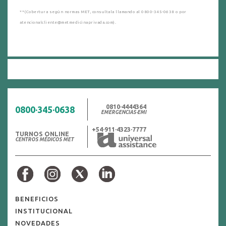
**(Cobertura según normas MET, consultala llamando al 0800-345-0638 o por
atencionalcliente@metmedicinaprivada.com).
0810·4444364
0800·345·0638
EMERGENCIAS·EMI
+54·911·4323·7777
TURNOS ONLINE
CENTROS MÉDICOS MET
BENEFICIOS
INSTITUCIONAL
NOVEDADES