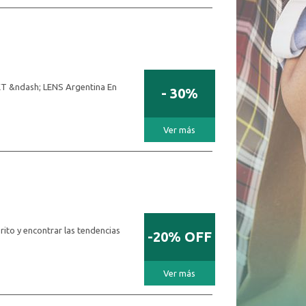
MET &ndash; LENS Argentina En
- 30%
Ver más
ito y encontrar las tendencias
-20% OFF
Ver más